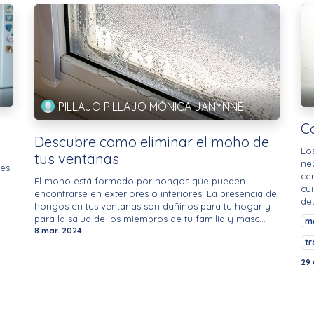
PILLAJO PILLAJO MÓNICA JANYNNE
C
Descubre como eliminar el moho de
Lo
tus ventanas
ne
ces
ce
El moho está formado por hongos que pueden
cu
encontrarse en exteriores o interiores. La presencia de
det
hongos en tus ventanas son dañinos para tu hogar y
para la salud de los miembros de tu familia y masc...
m
8 mar. 2024
tr
29 